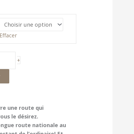
Effacer
+
r
vre une route qui
ous le désirez.
ongue route nationale au
rtant de l’ordinaire! Et