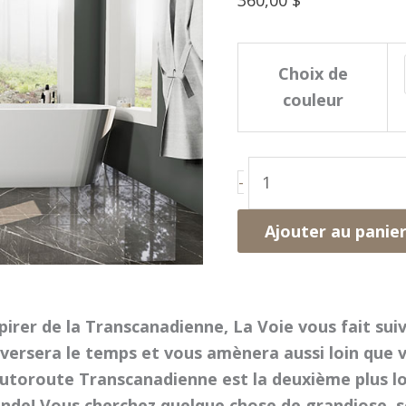
360,00
$
Choix de
couleur
quantité
-
de
BOÎTE
Ajouter au panie
-
L'INTEMPORELLE
pirer de la Transcanadienne, La Voie vous fait sui
versera le temps et vous amènera aussi loin que v
Autoroute Transcanadienne est la deuxième plus l
de! Vous cherchez quelque chose de grandiose, so