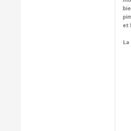
bie
pim
et
La